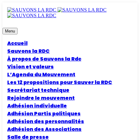
Menu
Accueil
Sauvons la RDC
À propos de Sauvons la Rdc
Vision et valeurs
L’Agenda du Mouvement
Les 12 propositions pour Sauver la RDC
Secrétariat technique
Rejoindre le mouvement
Adhésion individuelle
Adhésion Partis politiques
Adhésion des personnalités
Adhésion des Associations
Salle de presse