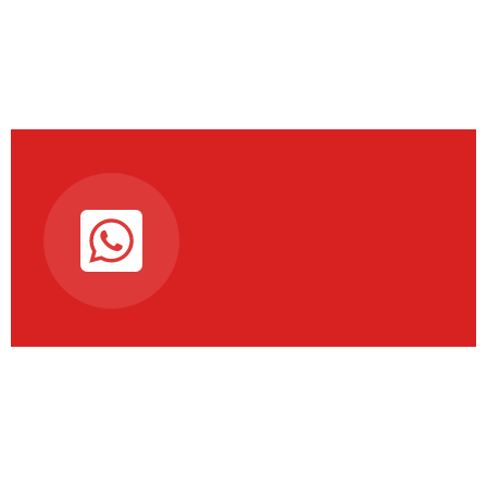
Connectez-vous à
notre chaine
WhattsAp