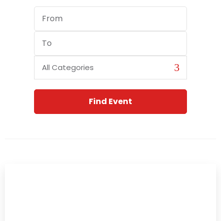
Start
Date
End
Date
Category