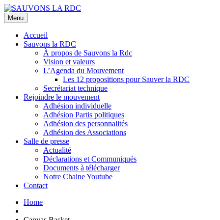
Menu
Accueil
Sauvons la RDC
À propos de Sauvons la Rdc
Vision et valeurs
L’Agenda du Mouvement
Les 12 propositions pour Sauver la RDC
Secrétariat technique
Rejoindre le mouvement
Adhésion individuelle
Adhésion Partis politiques
Adhésion des personnalités
Adhésion des Associations
Salle de presse
Actualité
Déclarations et Communiqués
Documents à télécharger
Notre Chaine Youtube
Contact
Home
Canvas Basket