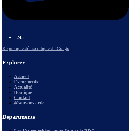
+243-
République démocratique du Congo
Explorer
Accueil
Evenements
Actualité
Boutique
Contact
@sauvonslardc
Departments
Les 12 propositions pour Sauver la RDC