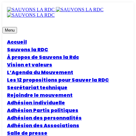
Menu
Accueil
Sauvons la RDC
À propos de Sauvons la Rdc
Vision et valeurs
L’Agenda du Mouvement
Les 12 propositions pour Sauver la RDC
Secrétariat technique
Rejoindre le mouvement
Adhésion individuelle
Adhésion Partis politiques
Adhésion des personnalités
Adhésion des Associations
Salle de presse