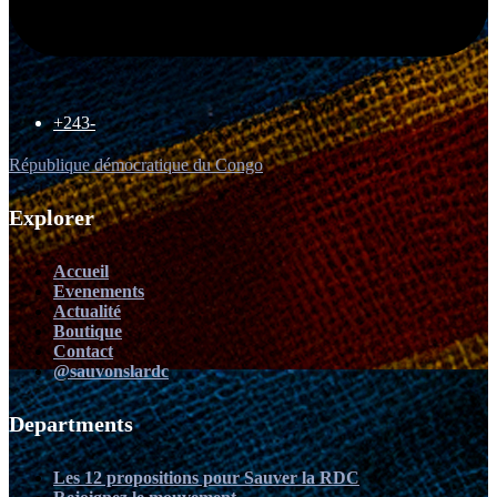
+243-
République démocratique du Congo
Explorer
Accueil
Evenements
Actualité
Boutique
Contact
@sauvonslardc
Departments
Les 12 propositions pour Sauver la RDC