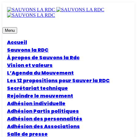
Menu
Accueil
Sauvons la RDC
À propos de Sauvons la Rdc
Vision et valeurs
L’Agenda du Mouvement
Les 12 propositions pour Sauver la RDC
Secrétariat technique
Rejoindre le mouvement
Adhésion individuelle
Adhésion Partis politiques
Adhésion des personnalités
Adhésion des Associations
Salle de presse