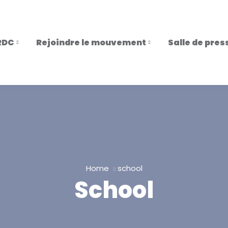
RDC
Rejoindre le mouvement
Salle de pres
Home
school
School