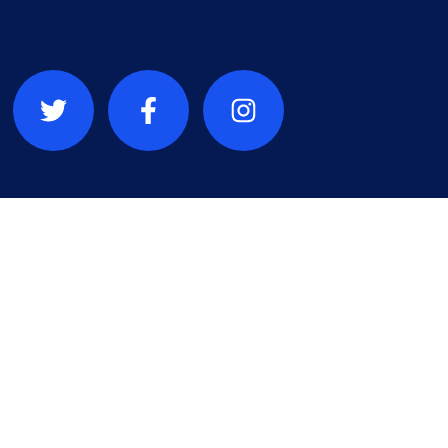
a République
que du Congo
ement socio-politique de
e pour le ratblisesmebt de la paix,
développement de notre pays.