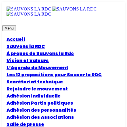
Menu
Accueil
Sauvons la RDC
À propos de Sauvons la Rdc
Vision et valeurs
L’Agenda du Mouvement
Les 12 propositions pour Sauver la RDC
Secrétariat technique
Rejoindre le mouvement
Adhésion individuelle
Adhésion Partis politiques
Adhésion des personnalités
Adhésion des Associations
Salle de presse