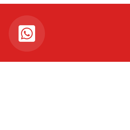
Connectez-vous à notre
chaine WhattsAp
Pour recevoir les dernières mises à jour en temps
réel
Connectez ici