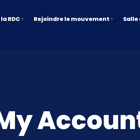
 la RDC
Rejoindre le mouvement
Salle
My Accoun