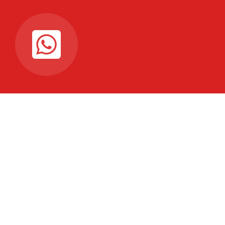
Connectez-vous à notre
chaine WhattsAp
Pour recevoir les dernières mises à jour en temps
réel
Connectez ici