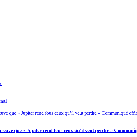
onal
 preuve que « Jupiter rend fous ceux qu’il veut perdre » Communiqu