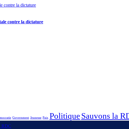
ale contre la dictature
Politique
Sauvons la 
mocratie
Government
Jeunesse
Paix