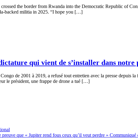
I crossed the border from Rwanda into the Democratic Republic of Con
a-backed militia in 2025. “I hope you […]
 dictature qui vient de s’installer dans notre
ongo de 2001 à 2019, a refusé tout entretien avec la presse depuis la f
r le président, une frappe de drone a tué […]
ional
ne preuve que « Jupiter rend fous ceux qu’il veut perdre » Communiqué o