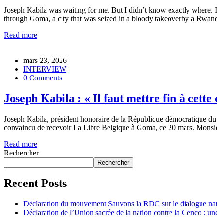
Joseph Kabila was waiting for me. But I didn’t know exactly where. 
through Goma, a city that was seized in a bloody takeoverby a Rwand
Read more
mars 23, 2026
INTERVIEW
0 Comments
Joseph Kabila : « Il faut mettre fin à cette
Joseph Kabila, président honoraire de la République démocratique du C
convaincu de recevoir La Libre Belgique à Goma, ce 20 mars. Monsieu
Read more
Rechercher
Rechercher
Recent Posts
Déclaration du mouvement Sauvons la RDC sur le dialogue nat
Déclaration de l’Union sacrée de la nation contre la Cenco : u