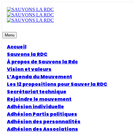
Menu
Accueil
Sauvons la RDC
À propos de Sauvons la Rdc
Vision et valeurs
L’Agenda du Mouvement
Les 12 propositions pour Sauver la RDC
Secrétariat technique
Rejoindre le mouvement
Adhésion individuelle
Adhésion Partis politiques
Adhésion des personnalités
Adhésion des Associations