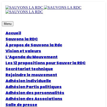
Menu
Accueil
Sauvons la RDC
À propos de Sauvons la Rdc
Vision et valeurs
L’Agenda du Mouvement
Les 12 propositions pour Sauver la RDC
Secrétariat technique
Rejoindre le mouvement
Adhésion individuelle
Adhésion Partis politiques
Adhésion des personnalités
Adhésion des Associations
Salle de presse