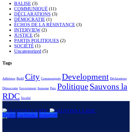
BALISE
(3)
COMMUNIQUÉ
(11)
DÉCLARATIONS
(3)
DÉMOCRATIE
(1)
ÉCHOS DE LA RÉSISTANCE
(3)
INTERVIEW
(2)
JUSTICE
(5)
PARTIS POLITIQUES
(2)
SOCIÉTÉ
(1)
Uncategorized
(5)
Tags
City
Development
Adhésion
Build
Communiqués
Déclarations
Politique
Sauvons la
Démocratie
Government
Jeunesse
Paix
RDC
Société
Twitter
Facebook-f
Instagram