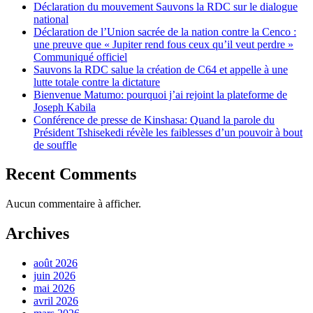
Déclaration du mouvement Sauvons la RDC sur le dialogue
national
Déclaration de l’Union sacrée de la nation contre la Cenco :
une preuve que « Jupiter rend fous ceux qu’il veut perdre »
Communiqué officiel
Sauvons la RDC salue la création de C64 et appelle à une
lutte totale contre la dictature
Bienvenue Matumo: pourquoi j’ai rejoint la plateforme de
Joseph Kabila
Conférence de presse de Kinshasa: Quand la parole du
Président Tshisekedi révèle les faiblesses d’un pouvoir à bout
de souffle
Recent Comments
Aucun commentaire à afficher.
Archives
août 2026
juin 2026
mai 2026
avril 2026